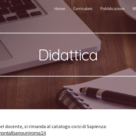
Home
Curriculum
Pubblicazioni
B
ip to main content
Skip to navigat
Didattica
Per informazioni di dettaglio sugli insegnamenti del docente, si rimanda al catalogo corsi di Sapienza: 
gimontalbanouniroma1it